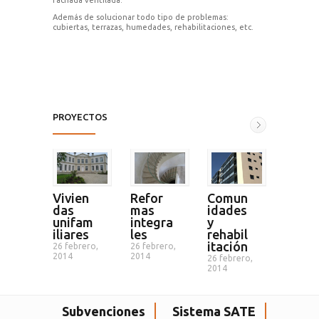
Fachada ventilada.
Además de solucionar todo tipo de problemas:
cubiertas, terrazas, humedades, rehabilitaciones, etc.
PROYECTOS
Vivien
Refor
Comun
Ases
das
mas
idades
ía
unifam
integra
y
26 febre
iliares
les
rehabil
2014
itación
26 febrero,
26 febrero,
2014
2014
26 febrero,
2014
Subvenciones
Sistema SATE