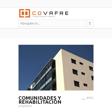
Navigate to...
COMUNIDADES Y
8905
REHABILITACIÓN
proyectos