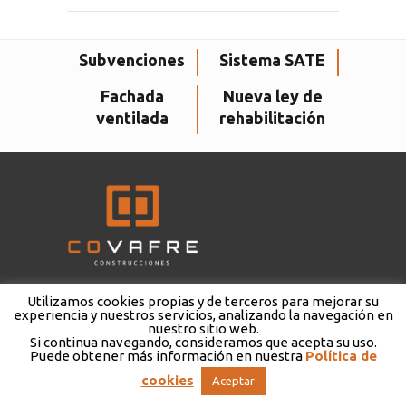
Subvenciones
Sistema SATE
Fachada
Nueva ley de
ventilada
rehabilitación
Utilizamos cookies propias y de terceros para mejorar su
Alegría 43, Bajo :: 33209 Gijón ASTURIAS :: 985 161 548 ::
experiencia y nuestros servicios, analizando la navegación en
nuestro sitio web.
Si continua navegando, consideramos que acepta su uso.
Puede obtener más información en nuestra
Política de
covafre@covafre.com
|
Política de privacidad
::
Teaser
cookies
Aceptar
Publicidad